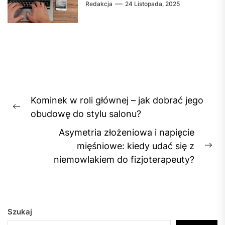
Redakcja
24 Listopada, 2025
Nawigacja
Kominek w roli głównej – jak dobrać jego
wpisu
Previous
obudowę do stylu salonu?
post:
Asymetria złożeniowa i napięcie
mięśniowe: kiedy udać się z
Ne
niemowlakiem do fizjoterapeuty?
pos
Szukaj