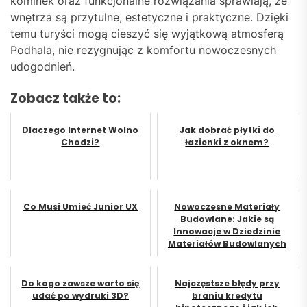
kominek oraz funkcjonalne rozwiązania sprawiają, że
wnętrza są przytulne, estetyczne i praktyczne. Dzięki
temu turyści mogą cieszyć się wyjątkową atmosferą
Podhala, nie rezygnując z komfortu nowoczesnych
udogodnień.
Zobacz także to:
Dlaczego Internet Wolno
Jak dobrać płytki do
Chodzi?
łazienki z oknem?
Co Musi Umieć Junior UX
Nowoczesne Materiały
Budowlane: Jakie są
Innowacje w Dziedzinie
Materiałów Budowlanych
Do kogo zawsze warto się
Najczęstsze błędy przy
udać po wydruki 3D?
braniu kredytu