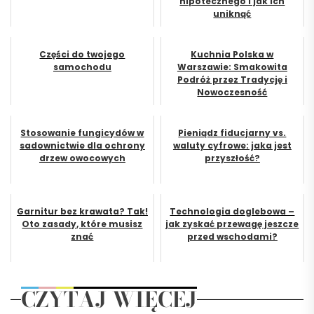
hipotecznego i jak ich
uniknąć
Części do twojego
Kuchnia Polska w
samochodu
Warszawie: Smakowita
Podróż przez Tradycję i
Nowoczesność
Stosowanie fungicydów w
Pieniądz fiducjarny vs.
sadownictwie dla ochrony
waluty cyfrowe: jaka jest
drzew owocowych
przyszłość?
Garnitur bez krawata? Tak!
Technologia doglebowa –
Oto zasady, które musisz
jak zyskać przewagę jeszcze
znać
przed wschodami?
CZYTAJ WIĘCEJ