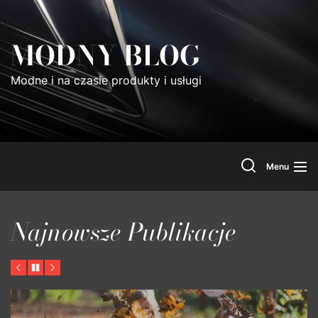
Skip
to
MODNY BLOG
the
content
Modne i na czasie produkty i usługi
Search
Menu
Najnowsze Publikacje
Previous
Pause
Next