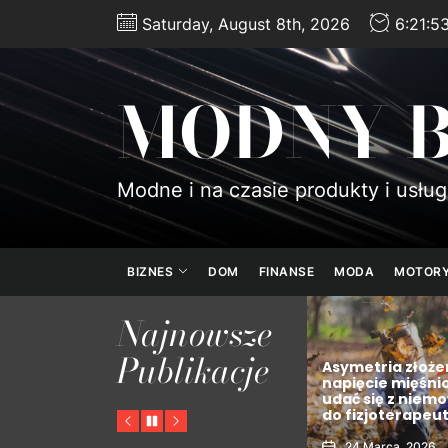
Skip
Saturday, August 8th, 2026
6:21:5
to
the
content
MODNY 
Modne i na czasie produkty i usług
BIZNES
DOM
FINANSE
MODA
MOTOR
Najnowsze
Publikacje
y
Brutto a netto – jak
Asymetria złoże
rze
dokładnie czytać widełki
napięcie mięśni
em i
płacowe w ogłoszeniach
udać się z niem
tem?
o pracę?
do fizjoterapeu
Previous
Pause
Next
5 Kwietnia, 2026
24 Marca, 2026