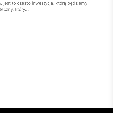
jest to często inwestycja, którą będziemy
eczny, który...