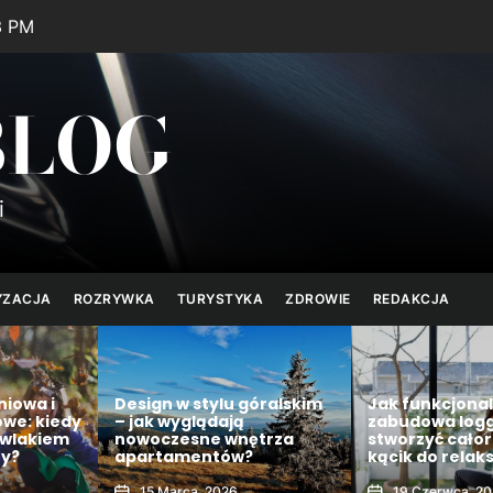
4 PM
BLOG
i
YZACJA
ROZRYWKA
TURYSTYKA
ZDROWIE
REDAKCJA
niowa i
Design w stylu góralskim
Jak funkcjona
owe: kiedy
– jak wyglądają
zabudowa logg
owlakiem
nowoczesne wnętrza
stworzyć cało
ty?
apartamentów?
kącik do relak
15 Marca, 2026
19 Czerwca, 2