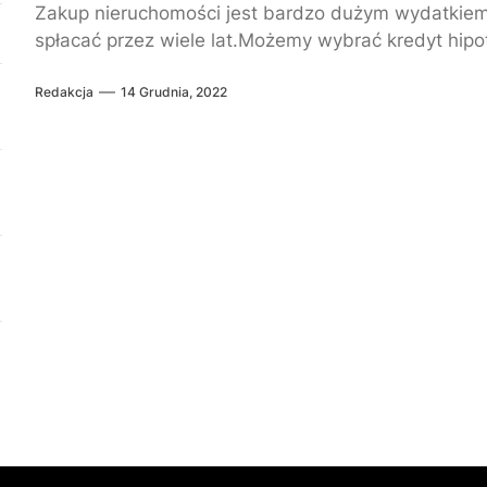
Zakup nieruchomości jest bardzo dużym wydatkiem, 
spłacać przez wiele lat.Możemy wybrać kredyt hipot
Redakcja
14 Grudnia, 2022