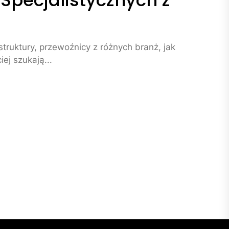
ecjalistycznych z
astruktury, przewoźnicy z różnych branż, jak
ej szukają...