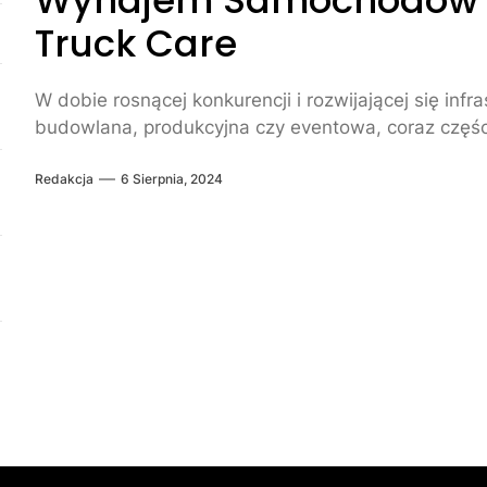
Wynajem Samochodów Sp
Truck Care
W dobie rosnącej konkurencji i rozwijającej się infr
budowlana, produkcyjna czy eventowa, coraz części
Redakcja
6 Sierpnia, 2024