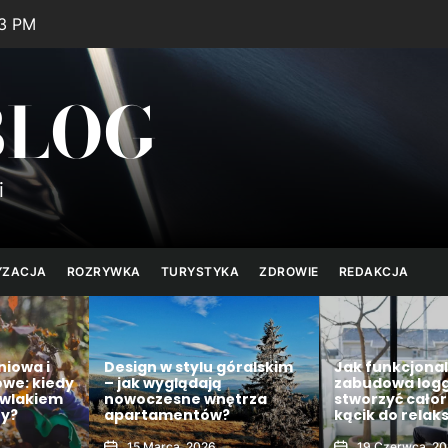
44 PM
BLOG
i
YZACJA
ROZRYWKA
TURYSTYKA
ZDROWIE
REDAKCJA
niowa i
Design w stylu góralskim
Jak funkcjona
owe: kiedy
– jak wyglądają
zabudowa logg
owlakiem
nowoczesne wnętrza
stworzyć cało
ty?
apartamentów?
kącik do relak
15 Marca, 2026
19 Czerwca, 2