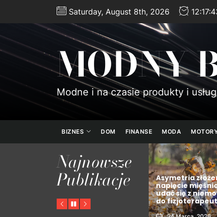
Skip
Saturday, August 8th, 2026
12:17:
to
the
content
MODNY 
Modne i na czasie produkty i usług
BIZNES
DOM
FINANSE
MODA
MOTOR
Najnowsze
Publikacje
y
Brutto a netto – jak
Asymetria złoże
rze
dokładnie czytać widełki
napięcie mięśni
em i
płacowe w ogłoszeniach
udać się z niem
tem?
o pracę?
do fizjoterapeu
Previous
Pause
Next
5 Kwietnia, 2026
24 Marca, 2026