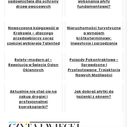
sadownictwie dla ochrony
wykonania płyty
drzew owocowych
fundamentowej?
Nowoczesna księgowość w
Nieruchomości turystyczne
Krakowie – dlaczego
a wynajem
przedsiębiorcy coraz
krótkoterminowy:
częściej wybierają Talented
Inwestycje i zarządzanie
Rolety-modern.pl -
Pojazdy Pokontraktowe -
Rewolucja w Świecie Osłon
Sprawdzone I
Okiennych
Przetestowane: Trajektorie
Nowych Możliwości
Aktualnie nie stać cię na
Jak dobrać płytki do
zakup drogiej i
łazienki z oknem?
profesjonalnej
kserokopiarki?
CZYTAJ WIĘCEJ