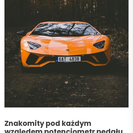
Znakomity pod każdym
względem potencjometr pedału