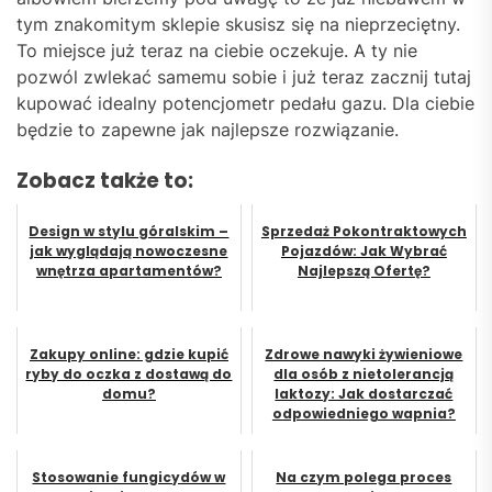
tym znakomitym sklepie skusisz się na nieprzeciętny.
To miejsce już teraz na ciebie oczekuje. A ty nie
pozwól zwlekać samemu sobie i już teraz zacznij tutaj
kupować idealny potencjometr pedału gazu. Dla ciebie
będzie to zapewne jak najlepsze rozwiązanie.
Zobacz także to:
Design w stylu góralskim –
Sprzedaż Pokontraktowych
jak wyglądają nowoczesne
Pojazdów: Jak Wybrać
wnętrza apartamentów?
Najlepszą Ofertę?
Zakupy online: gdzie kupić
Zdrowe nawyki żywieniowe
ryby do oczka z dostawą do
dla osób z nietolerancją
domu?
laktozy: Jak dostarczać
odpowiedniego wapnia?
Stosowanie fungicydów w
Na czym polega proces