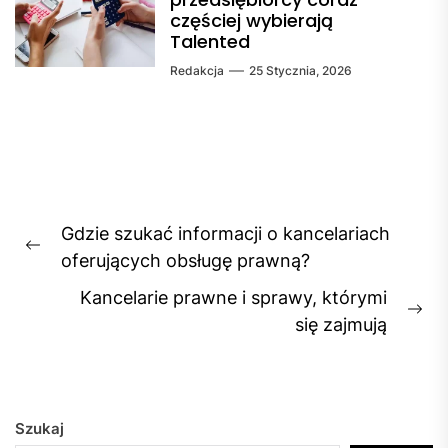
częściej wybierają
Talented
Redakcja
25 Stycznia, 2026
Nawigacja
Gdzie szukać informacji o kancelariach
wpisu
Previous
oferujących obsługę prawną?
post:
Kancelarie prawne i sprawy, którymi
Ne
się zajmują
pos
Szukaj