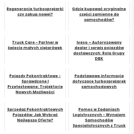
Regeneracja turbosprężarki
Gdzie kupować oryginalne
czy zakup nowej?
części zamienne do
samochodów?
Truck Care - Partner w
Iveco – Autoryzowany
świecie małych ciężarówek
dealer i serwis pojazdów
dostawczych: Rola Grupy
DBK
Pojazdy Pokontraktowe -
Podstawowe informacje
Sprawdzone I
dotyczące turbosprężarek
Przetestowane: Trajektorie
samochodowych
Nowych Możliwości
Sprzedaż Pokontraktowych
Pomoc w Zadaniach
Pojazdów: Jak Wybrać
Logistycznych - Wynajem
Najlepszą Ofertę?
Samochodów
Specjalistycznych z Truck
Care