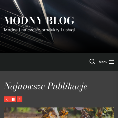
Skip
to
MODNY BLOG
the
content
Modne i na czasie produkty i usługi
Search
Menu
Najnowsze Publikacje
Previous
Pause
Next