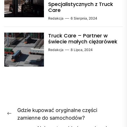
Specjalistycznych z Truck
Care
Redakcja
6 Sierpnia, 2024
Truck Care – Partner w
świecie małych ciężarówek
Redakcja
8 Lipca, 2024
Nawigacja
Gdzie kupować oryginalne części
wpisu
Previous
zamienne do samochodów?
post: