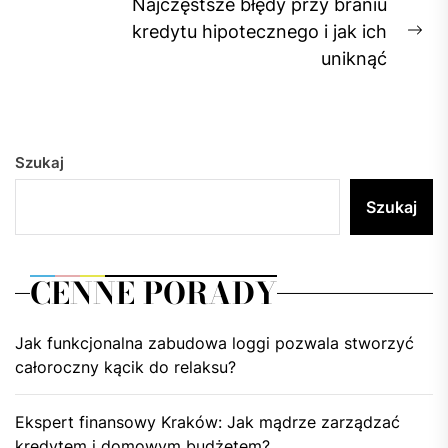
Najczęstsze błędy przy braniu
kredytu hipotecznego i jak ich
Ne
uniknąć
pos
Szukaj
Szukaj
CENNE PORADY
Jak funkcjonalna zabudowa loggi pozwala stworzyć
całoroczny kącik do relaksu?
Ekspert finansowy Kraków: Jak mądrze zarządzać
kredytem i domowym budżetem?